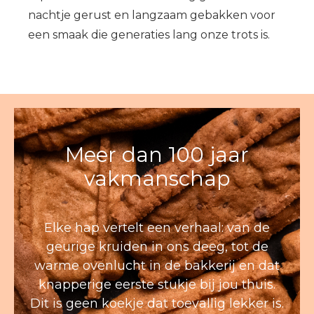
nachtje gerust en langzaam gebakken voor
een smaak die generaties lang onze trots is.
Meer dan 100 jaar
vakmanschap
Elke hap vertelt een verhaal: van de
geurige kruiden in ons deeg, tot de
warme ovenlucht in de bakkerij en dat
knapperige eerste stukje bij jou thuis.
Dit is geen koekje dat toevallig lekker is.