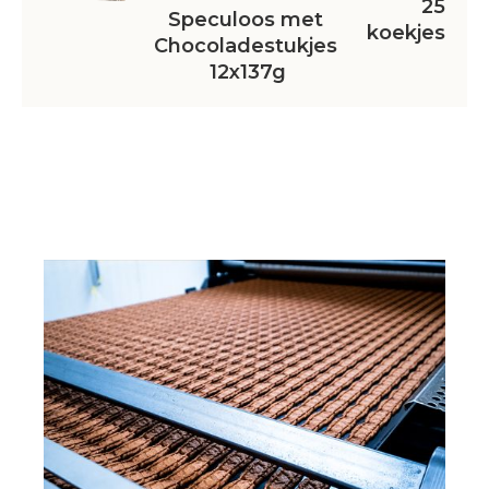
25
Speculoos met 
koekjes
Chocoladestukjes 
12x137g