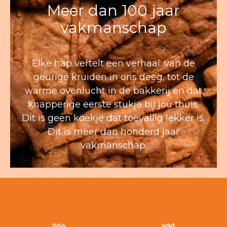
Meer dan 100 jaar
vakmanschap
Elke hap vertelt een verhaal: van de
geurige kruiden in ons deeg, tot de
warme ovenlucht in de bakkerij en dat
knapperige eerste stukje bij jou thuis.
Dit is geen koekje dat toevallig lekker is.
Dit is meer dan honderd jaar
vakmanschap.