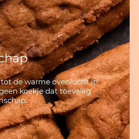
schap
, tot de warme ovenlucht in
 geen koekje dat toevallig
anschap.