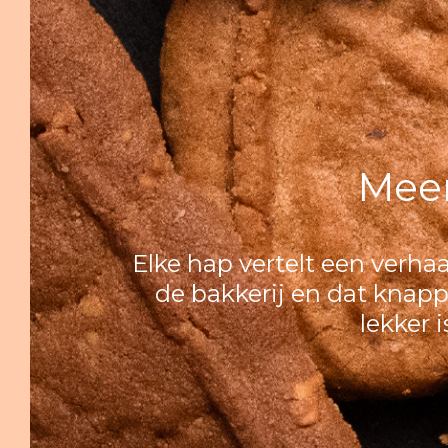
Meer
Elke hap vertelt een verha
de bakkerij en dat knappe
lekker 