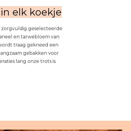
 in elk koekje
, zorgvuldig geselecteerde
kaneel en tarwebloem van
s wordt traag gekneed een
 langzaam gebakken voor
aties lang onze trots is.