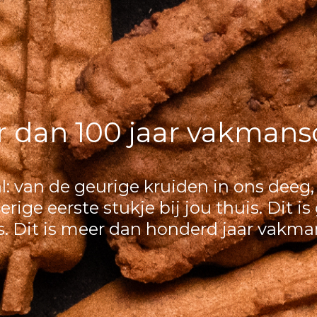
 dan 100 jaar vakman
al: van de geurige kruiden in ons deeg
rige eerste stukje bij jou thuis. Dit is
is. Dit is meer dan honderd jaar vakm