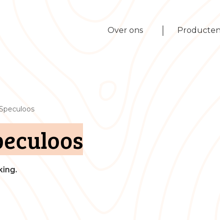
|
Over ons
Producte
Speculoos
eculoos
ing.