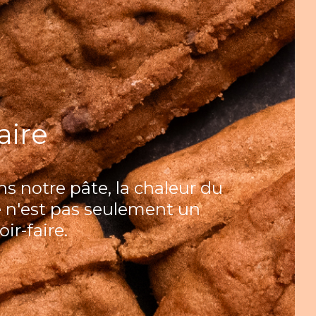
aire
s notre pâte, la chaleur du
e n'est pas seulement un
ir-faire.