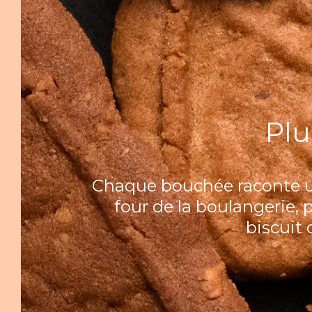
Plu
Chaque bouchée raconte une
four de la boulangerie,
biscuit 